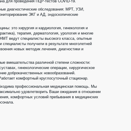
на для проведения ПЦР-тестов COVID-19. 
ые диагностические обследования: МРТ, УЗИ, 
ониторирование ЭКГ и АД, эндоскопические 
ны: это хирургия и кардиология, гинекология и 
актика), терапия, дерматология, урология и многие 
НМТ ведут специалисты высокого класса, опытные 
 специалисты получили в результате многолетней 
воения новых методик лечения, диагностики и 
ые вмешательства различной степени сложности: 
уставах, гинекологические операции, хирургическое 
ние доброкачественных новообразований. 
Работает комфортный круглосуточный стационар.
еобходима профессиональная медицинская помощь. Мы 
максимально удовлетворить Ваши ожидания в отношении 
ения, комфортных условий пребывания в медицинских 
сонала. 