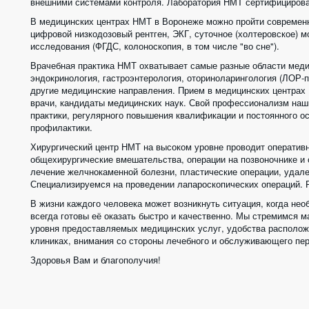
внешними системами контроля. Лаборатория НМТ сертифицирова
В медицинских центрах НМТ в Воронеже можно пройти современн
цифровой низкодозовый рентген, ЭКГ, суточное (холтеровское) м
исследования (ФГДС, колоноскопия, в том числе "во сне"). 
Врачебная практика НМТ охватывает самые разные области медици
эндокринология, гастроэнтерология, оториноларингология (ЛОР-пр
другие медицинские направления. Прием в медицинских центрах 
врачи, кандидаты медицинских наук. Свой профессионализм наши
практики, регулярного повышения квалификации и постоянного ос
профилактики. 
Хирургический центр НМТ на высоком уровне проводит оперативн
общехирургические вмешательства, операции на позвоночнике и с
лечение желчнокаменной болезни, пластические операции, удале
Специализируемся на проведении лапароскопических операций. 
В жизни каждого человека может возникнуть ситуация, когда н
всегда готовы её оказать быстро и качественно. Мы стремимся 
уровня предоставляемых медицинских услуг, удобства располож
клиниках, внимания со стороны лечебного и обслуживающего пер
Здоровья Вам и благополучия! 