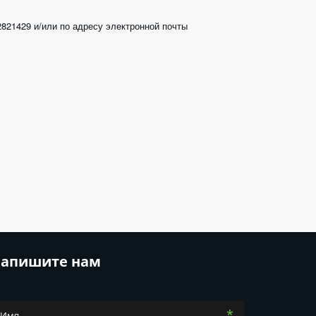
Вы можете напрямую обратиться к руководству клиники с понедельника по пятницу с 8:00 до 16:00 по номеру телефона +7(910)2821429 и/или по адресу электронной почты 
апишите нам
*