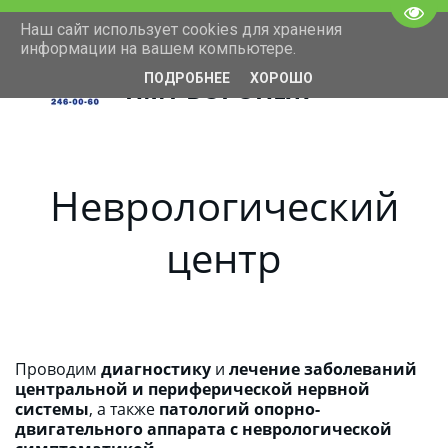
Пере
Наш сайт использует cookies для хранения
+7(473)246-00-60
Московский проспект 11
информации на вашем компьютере.
ПОДРОБНЕЕ
ХОРОШО
НМТ ВОРОНЕЖ
Неврологический
центр
Проводим 
диагностику
 и 
лечение заболеваний 
центральной и периферической нервной 
системы
, а также 
патологий опорно-
двигательного аппарата с неврологической 