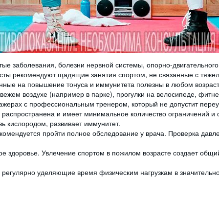
ые заболевания, болезни нервной системы, опорно-двигательного 
сты рекомендуют щадящие занятия спортом, не связанные с тяж
ел
енные на повышение тонуса и иммунитета полезны в любом возрас
свежем воздухе (например в парке), прогулки на велосипеде, фитн
жерах с профессиональным тренером, который не допустит переу
нь распространена и имеет минимальное количество ограничений и 
вь кислородом, развивает иммунитет.
екомендуется пройти полное обследование у врача. Проверка давл
 здоровье. Увлечение спортом в пожилом возрасте создает общий
, регулярно уделяющие время физическим нагрузкам в значитель