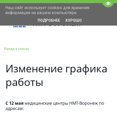
Пере
Наш сайт использует cookies для хранения
+7(473)246-00-60
Московский проспект 11
информации на вашем компьютере.
ПОДРОБНЕЕ
ХОРОШО
НМТ ВОРОНЕЖ
Назад к списку
Изменение графика
работы
С 12 мая
медицинские центры НМТ-Воронеж по
адресам: