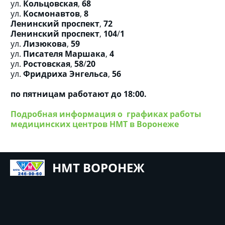
ул.
Кольцовская
,
68
ул.
Космонавтов
,
8
Ленинский проспект
,
72
Ленинский проспект
,
104
/
1
ул.
Лизюкова
,
59
ул.
Писателя Маршака
,
4
ул.
Ростовская
,
58
/
20
ул.
Фридриха Энгельса
,
56
по пятницам работают до 18:00.
Подробная информация о графиках работы
медицинских центров НМТ в Воронеже
НМТ ВОРОНЕЖ
Новые Медицинские Технологии
Необходима консультация специалиста. Имеются 
противопоказания. 
Не является публичной офертой. 18+  