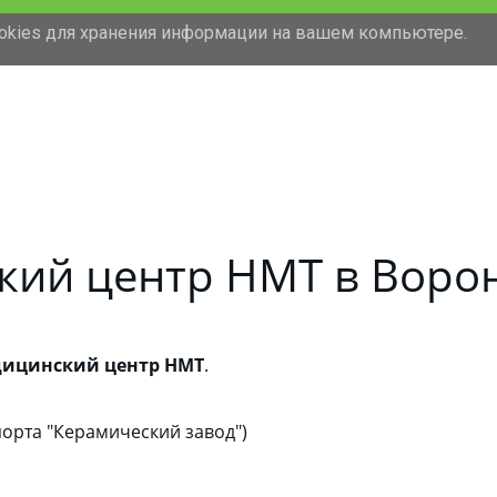
ookies для хранения информации на вашем компьютере.
кий центр НМТ в Воро
ицинский центр НМТ
.
порта "Керамический завод")