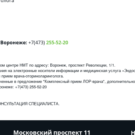
голога
 Воронеже:
+7(473)
255-52-20
ском центре НМТ по адресу: Воронеж, проспект Революции, 1/1.
ания на электронные носители информации и медицинская услуга «Эндос
й прием врача-оториноларинголога.
юченные в предложение "Комплексный прием ЛОР-врача", дополнительно
онеже: +7(473) 255-52-20
НСУЛЬТАЦИЯ СПЕЦИАЛИСТА.
Московский проспект 11
Н