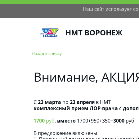
Наш сайт использует c
+7(473)246-00-60
Московский проспект 11
НМТ ВОРОНЕЖ
Назад к списку
Внимание, АКЦИ
С
23
марта
по
23 апреля
в НМТ
комплексный прием ЛОР-врача
с
допо
1700
руб
.
вместо
1700+950+350=
3000
руб.
В предложение включены