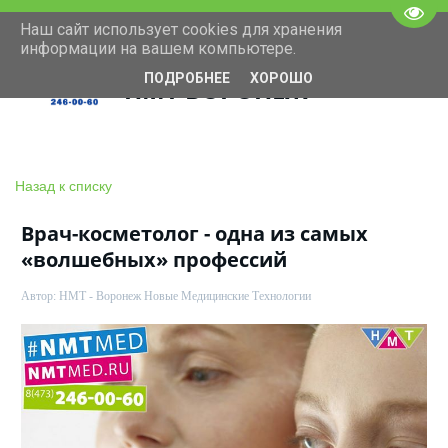
Пере
Наш сайт использует cookies для хранения
+7(473)246-00-60
Московский проспект 11
информации на вашем компьютере.
ПОДРОБНЕЕ
ХОРОШО
НМТ ВОРОНЕЖ
Назад к списку
Врач-косметолог - одна из самых
«волшебных» профессий
Автор:
НМТ - Воронеж Новые Медицинские Технологии